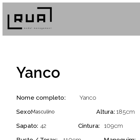
Yanco
Nome completo:
Yanco
Sexo:
Altura:
185cm
Masculino
Sapato:
42
Cintura:
109cm
Busto / Torax:
110cm
Manequim: