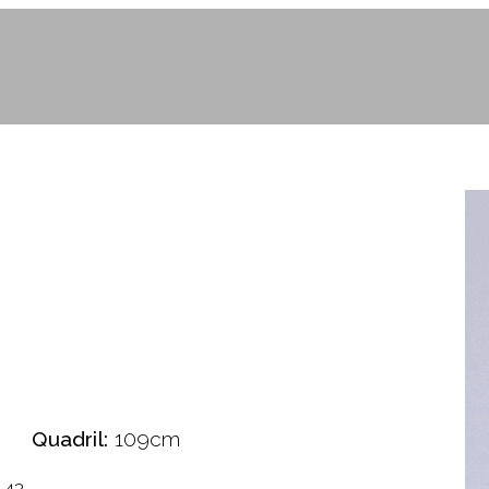
Quadril:
109cm
42