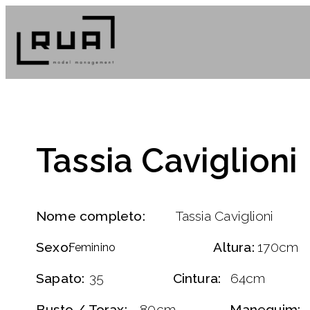
Tassia Caviglioni
Nome completo:
Tassia Caviglioni
Sexo:
Altura:
170cm
Feminino
Sapato:
35
Cintura:
64cm
Busto / Torax:
80cm
Manequim: