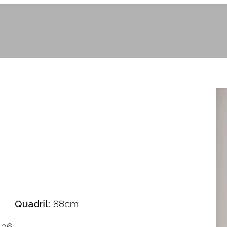
Quadril:
88cm
36