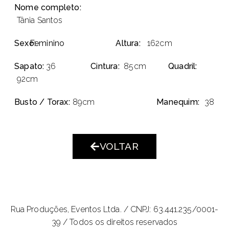
Nome completo:
Tânia Santos
Sexo:
Feminino
Altura:
162cm
Sapato:
36
Cintura:
85cm
Quadril:
92cm
Busto / Torax:
89cm
Manequim:
38
VOLTAR
Rua Produções, Eventos Ltda. /
CNPJ: 63.441.235/0001-
39 / Todos os direitos reservados