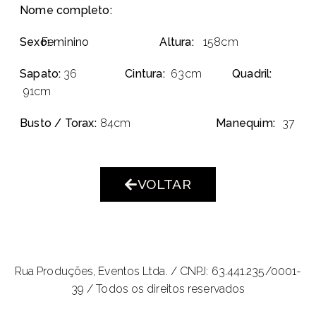
Nome completo:
Sexo:
Feminino
Altura:
158cm
Sapato:
36
Cintura:
63cm
Quadril:
91cm
Busto / Torax:
84cm
Manequim:
37
VOLTAR
Rua Produções, Eventos Ltda. /
CNPJ: 63.441.235/0001-
39 / Todos os direitos reservados