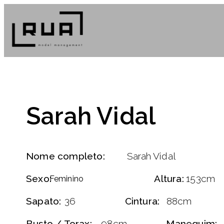
Sarah Vidal
Nome completo:
Sarah Vidal
Sexo:
Altura:
153cm
Feminino
Sapato:
36
Cintura:
88cm
Busto / Torax:
98cm
Manequim: