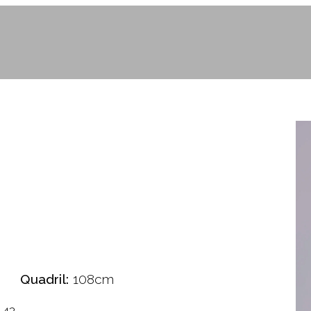
Quadril:
108cm
42