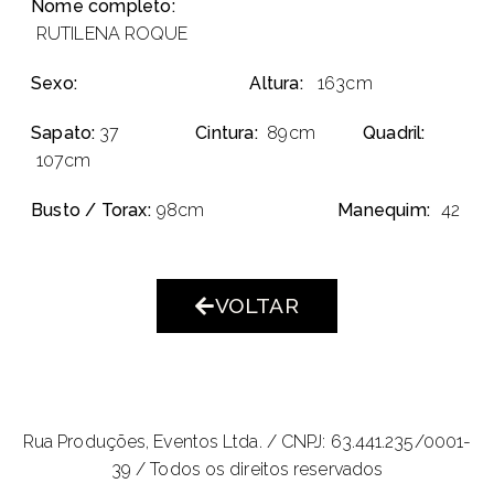
Nome completo:
RUTILENA ROQUE
Sexo:
Altura:
163cm
Sapato:
37
Cintura:
89cm
Quadril:
107cm
Busto / Torax:
98cm
Manequim:
42
VOLTAR
Rua Produções, Eventos Ltda. /
CNPJ: 63.441.235/0001-
39 / Todos os direitos reservados