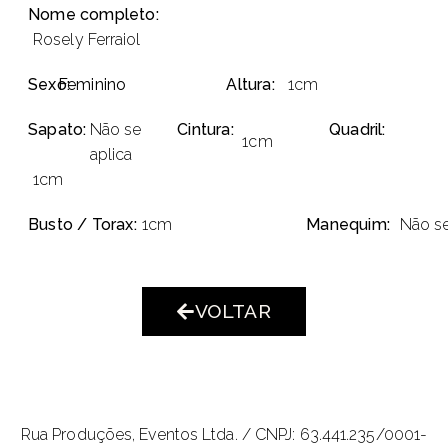
Nome completo:
Rosely Ferraiol
Sexo:
Feminino
Altura:
1cm
Sapato:
Não se
Cintura:
Quadril:
1cm
aplica
1cm
Busto / Torax:
1cm
Manequim:
Não se
VOLTAR
Rua Produções, Eventos Ltda. /
CNPJ: 63.441.235/0001-