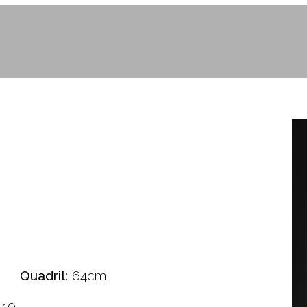
Quadril:
64cm
10