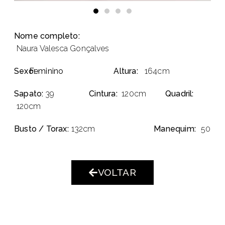
Nome completo:
Naura Valesca Gonçalves
Sexo:
Feminino
Altura:
164cm
Sapato:
39
Cintura:
120cm
Quadril:
120cm
Busto / Torax:
132cm
Manequim:
50
VOLTAR