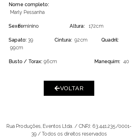
Nome completo:
Marly Pessanha
Sexo:
Feminino
Altura:
172cm
Sapato:
39
Cintura:
92cm
Quadril:
99cm
Busto / Torax:
96cm
Manequim:
40
VOLTAR
Rua Produções, Eventos Ltda. /
CNPJ: 63.441.235/0001-
39 / Todos os direitos reservados