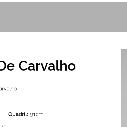
De Carvalho
arvalho
Quadril:
91cm
42