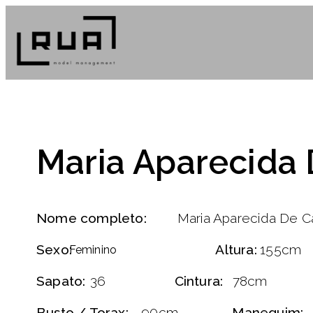
Maria Aparecida 
Nome completo:
Maria Aparecida De C
Sexo:
Altura:
155cm
Feminino
Sapato:
36
Cintura:
78cm
Busto / Torax:
90cm
Manequim: