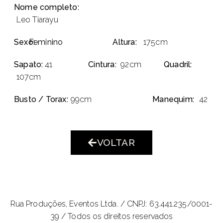
Nome completo:
Leo Tiarayu
Sexo:
Feminino
Altura:
175cm
Sapato:
41
Cintura:
92cm
Quadril:
107cm
Busto / Torax:
99cm
Manequim:
42
VOLTAR
Rua Produções, Eventos Ltda. /
CNPJ: 63.441.235/0001-
39 / Todos os direitos reservados