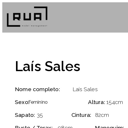
Laís Sales
Nome completo:
Laís Sales
Sexo:
Altura:
154cm
Feminino
Sapato:
35
Cintura:
82cm
Busto / Torax:
98cm
Manequim: