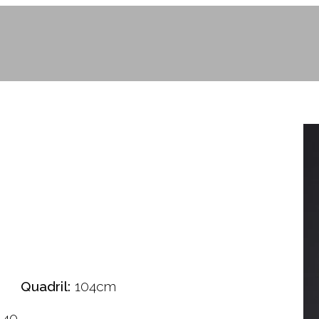
Quadril:
104cm
40