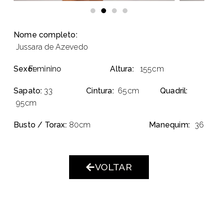
Nome completo:
Jussara de Azevedo
Sexo:
Feminino
Altura:
155cm
Sapato:
33
Cintura:
65cm
Quadril:
95cm
Busto / Torax:
80cm
Manequim:
36
VOLTAR