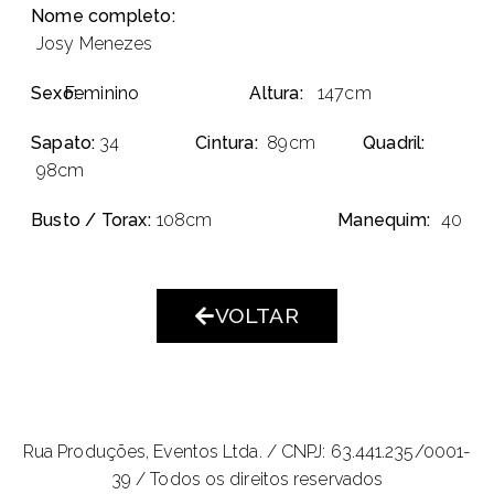
Nome completo:
Josy Menezes
Sexo:
Feminino
Altura:
147cm
Sapato:
34
Cintura:
89cm
Quadril:
98cm
Busto / Torax:
108cm
Manequim:
40
VOLTAR
Rua Produções, Eventos Ltda. /
CNPJ: 63.441.235/0001-
39 / Todos os direitos reservados