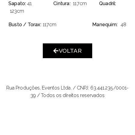
Sapato:
41
Cintura:
117cm
Quadril:
123cm
Busto / Torax:
117cm
Manequim:
48
VOLTAR
Rua Produções, Eventos Ltda. /
CNPJ: 63.441.235/0001-
39 / Todos os direitos reservados