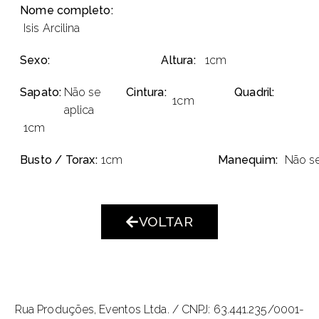
Nome completo:
Isis Arcilina
Sexo:
Altura:
1cm
Sapato:
Não se
Cintura:
Quadril:
1cm
aplica
1cm
Busto / Torax:
1cm
Manequim:
Não se
VOLTAR
Rua Produções, Eventos Ltda. /
CNPJ: 63.441.235/0001-