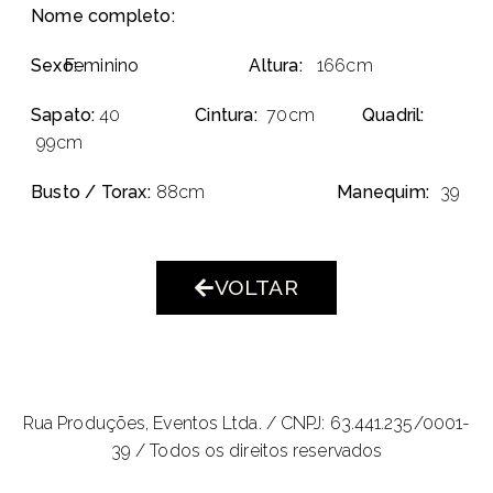
Nome completo:
Sexo:
Feminino
Altura:
166cm
Sapato:
40
Cintura:
70cm
Quadril:
99cm
Busto / Torax:
88cm
Manequim:
39
VOLTAR
Rua Produções, Eventos Ltda. /
CNPJ: 63.441.235/0001-
39 / Todos os direitos reservados