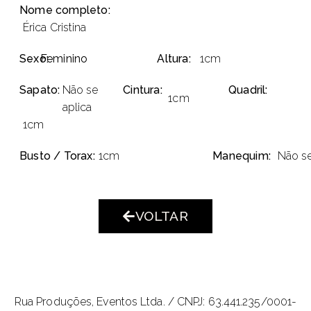
Nome completo:
Érica Cristina
Sexo:
Feminino
Altura:
1cm
Sapato:
Não se
Cintura:
Quadril:
1cm
aplica
1cm
Busto / Torax:
1cm
Manequim:
Não se
VOLTAR
Rua Produções, Eventos Ltda. /
CNPJ: 63.441.235/0001-