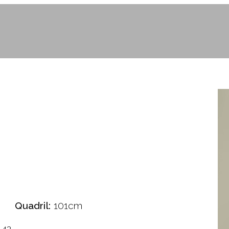
Quadril:
101cm
42