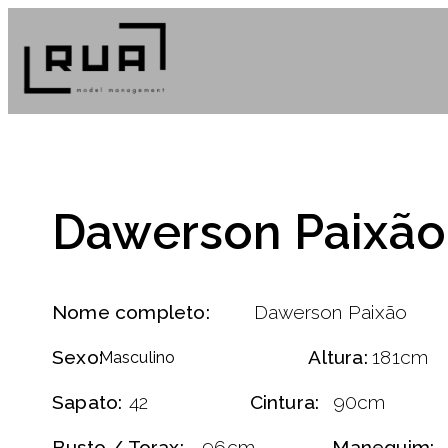
Dawerson Paixão
Nome completo:
Dawerson Paixão
Sexo:
Altura:
181cm
Masculino
Sapato:
42
Cintura:
90cm
Busto / Torax:
96cm
Manequim: