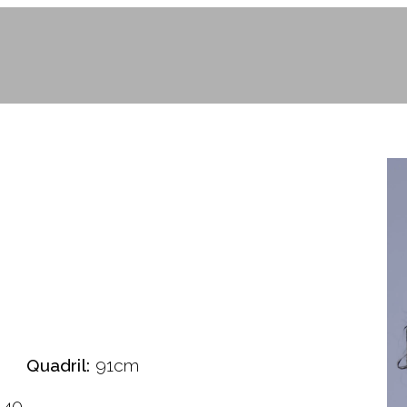
Quadril:
91cm
40