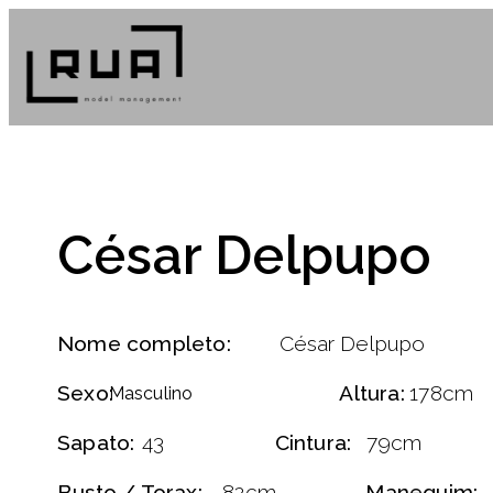
César Delpupo
Nome completo:
César Delpupo
Sexo:
Altura:
178cm
Masculino
Sapato:
43
Cintura:
79cm
Busto / Torax:
82cm
Manequim: