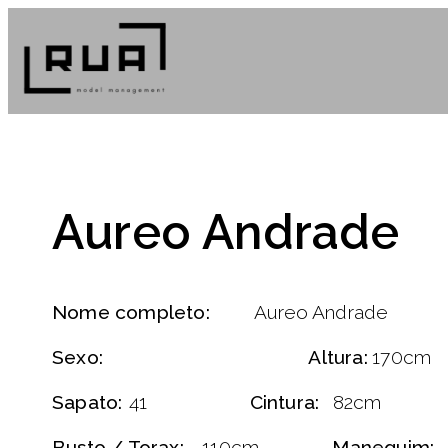
Aureo Andrade
Nome completo:
Aureo Andrade
Sexo:
Altura:
170cm
Sapato:
41
Cintura:
82cm
Busto / Torax:
110cm
Manequim: