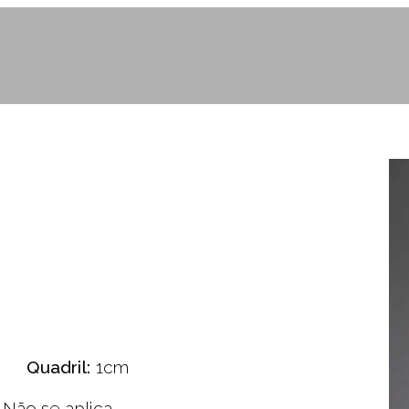
Quadril:
1cm
Não se aplica