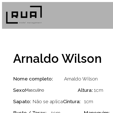
Arnaldo Wilson
Nome completo:
Arnaldo Wilson
Sexo:
Altura:
1cm
Masculino
Sapato:
Não se aplica
Cintura:
1cm
Busto / Torax:
1cm
Manequim: