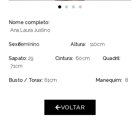
Nome completo:
Ana Laura Justino
Sexo:
Feminino
Altura:
110cm
Sapato:
29
Cintura:
60cm
Quadril:
71cm
Busto / Torax:
61cm
Manequim:
8
VOLTAR