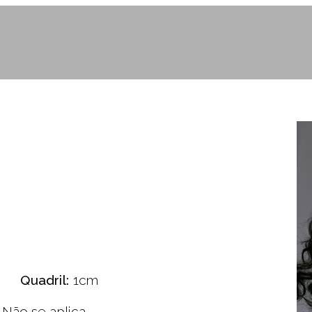
Quadril:
1cm
Não se aplica