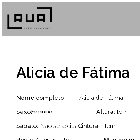
Alicia de Fátima
Nome completo:
Alicia de Fátima
Sexo:
Altura:
1cm
Feminino
Sapato:
Não se aplica
Cintura:
1cm
Busto / Torax:
1cm
Manequim: