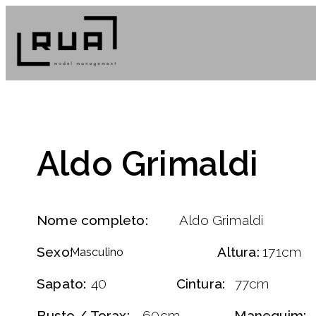
Aldo Grimaldi
Nome completo:
Aldo Grimaldi
Sexo:
Altura:
171cm
Masculino
Sapato:
40
Cintura:
77cm
Busto / Torax:
60cm
Manequim: