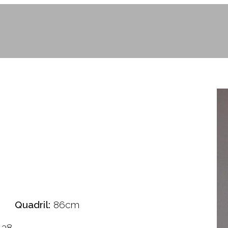
Quadril:
86cm
38