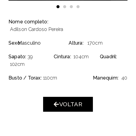
Nome completo:
Adilson Cardoso Pereira
Sexo:
Masculino
Altura:
170cm
Sapato:
39
Cintura:
104cm
Quadril:
102cm
Busto / Torax:
110cm
Manequim:
40
VOLTAR